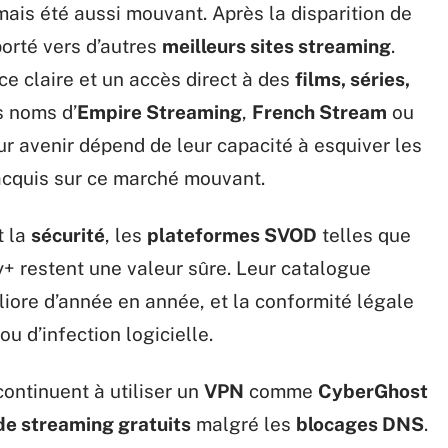
ais été aussi mouvant. Après la disparition de
porté vers d’autres
meilleurs sites streaming
.
ce claire et un accès direct à des
films, séries,
s noms d’
Empire Streaming
,
French Stream
ou
r avenir dépend de leur capacité à esquiver les
 acquis sur ce marché mouvant.
t la
sécurité
, les
plateformes SVOD
telles que
+ restent une valeur sûre. Leur catalogue
iore d’année en année, et la conformité légale
u d’infection logicielle.
ontinuent à utiliser un
VPN
comme
CyberGhost
 de streaming gratuits
malgré les
blocages DNS
.