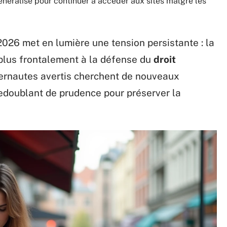
néralise pour continuer à accéder aux sites malgré les
2026 met en lumière une tension persistante : la
n plus frontalement à la défense du
droit
nternautes avertis cherchent de nouveaux
redoublant de prudence pour préserver la