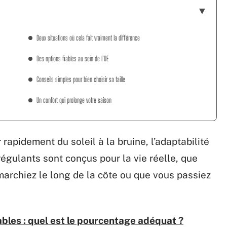
Deux situations où cela fait vraiment la différence
Des options fiables au sein de l’UE
Conseils simples pour bien choisir sa taille
Un confort qui prolonge votre saison
apidement du soleil à la bruine, l’adaptabilité
égulants sont conçus pour la vie réelle, que
 marchiez le long de la côte ou que vous passiez
les : quel est le pourcentage adéquat ?