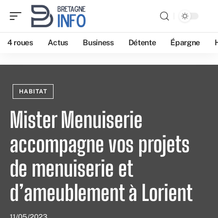
4 roues
Actus
Business
Détente
Épargne
HABITAT
Mister Menuiserie
accompagne vos projets
de menuiserie et
d’ameublement à Lorient
11/05/2023