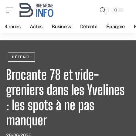
4 roues
Actus
Business
Détente
Épargne
DÉTENTE
Brocante 78 et vide-
greniers dans les Yvelines
: les spots à ne pas
manquer
28/06/2026