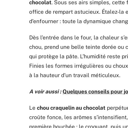
chocolat
. Sous ses airs simples, cette 
office de rempart astucieux. Étalez-la 
d’enfourner : toute la dynamique chang
Dès l’entrée dans le four, la chaleur s’
chou, prend une belle teinte dorée ou 
qui protège la pâte. L’humidité reste p
Finies les formes irrégulières ou choux
à la hauteur d’un travail méticuleux.
A voir aussi :
Quelques conseils pour jo
Le
chou craquelin au chocolat
perpétue
croûte fonce, les arômes s’intensifient
première bouchée : le croquant, puis u