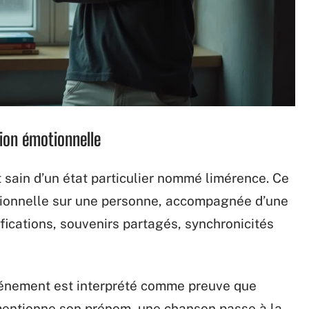
ion émotionnelle
 sain d’un état particulier nommé limérence. Ce
sionnelle sur une personne, accompagnée d’une
fications, souvenirs partagés, synchronicités
vénement est interprété comme preuve que
mentionne son prénom, une chanson passe à la