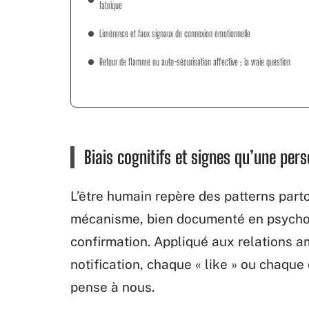
fabrique
Limérence et faux signaux de connexion émotionnelle
Retour de flamme ou auto-sécurisation affective : la vraie question
Biais cognitifs et signes qu’une per
L’être humain repère des patterns partou
mécanisme, bien documenté en psycholo
confirmation. Appliqué aux relations a
notification, chaque « like » ou chaqu
pense à nous.